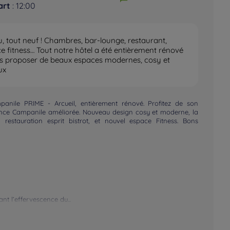
art
: 12:00
, tout neuf ! Chambres, bar-lounge, restaurant,
e fitness… Tout notre hôtel a été entièrement rénové
s proposer de beaux espaces modernes, cosy et
ux
anile PRIME - Arcueil, entièrement rénové. Profitez de son
ence Campanile améliorée. Nouveau design cosy et moderne, la
3*, restauration esprit bistrot, et nouvel espace Fitness. Bons
nt l’effervescence du...