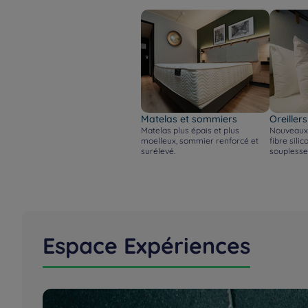
Matelas et sommiers
Oreillers
Matelas plus épais et plus
Nouveaux 
moelleux, sommier renforcé et
fibre sili
surélevé.
souplesse
Espace Expériences