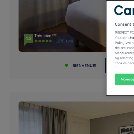
Consent 
RESPECT FO
Très bien
You can cha
4.3
1236 avis
Policy. We 
the site, im
measurement
by selecting
Votre hôt
cookies nece
BIENVENUE!
restaurati
top forme 
Manage