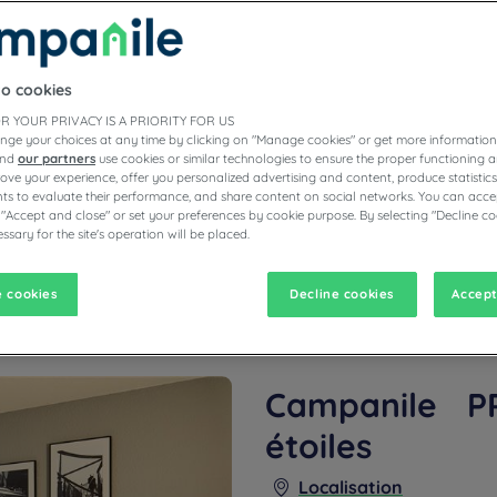
to cookies
R YOUR PRIVACY IS A PRIORITY FOR US
nge your choices at any time by clicking on "Manage cookies" or get more information
and
our partners
use cookies or similar technologies to ensure the proper functioning a
prove your experience, offer you personalized advertising and content, produce statisti
s to evaluate their performance, and share content on social networks. You can accep
 "Accept and close" or set your preferences by cookie purpose. By selecting "Decline co
el affiche désormais fièrement le label Campanile PRIME. Avec nos beau
ssary for the site's operation will be placed.
on esprit bistrot, nos services connectés et notre nouvelle expérience f
!
 cookies
Decline cookies
Accept
Campanile P
étoiles
Localisation