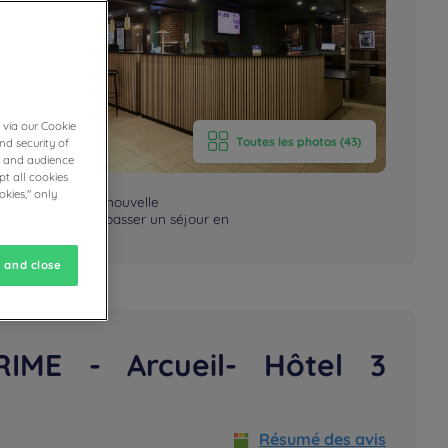
 via our Cookie
Toutes les photos (43)
nd security of
cs and audience
t all cookies
okies," only
x designs, notre nouvelle
itness, vous allez passer un séjour en
 and close
RIME - Arcueil- Hôtel 3
Résumé des avis