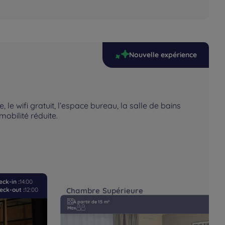
Nouvelle expérience
 le wifi gratuit, l’espace bureau, la salle de bains
obilité réduite.
ck-in :
14:00
Chambre Supérieure
eck-out :
12:00
À partir de 15 m²
Max