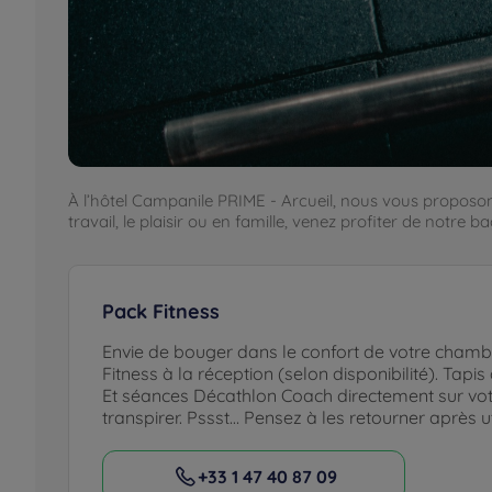
À l’hôtel Campanile PRIME - Arcueil, nous vous proposon
travail, le plaisir ou en famille, venez profiter de notre 
Pack Fitness
Envie de bouger dans le confort de votre cha
Fitness à la réception (selon disponibilité). Tapis
Et séances Décathlon Coach directement sur vot
transpirer. Pssst… Pensez à les retourner après uti
+33 1 47 40 87 09