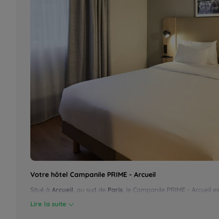
Votre hôtel Campanile PRIME - Arcueil
Situé à
Arcueil
, au sud de
Paris
, le Campanile PRIME - Arcueil es
Lire la suite