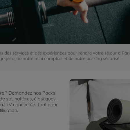
s des services et des expériences pour rendre votre séjour à Pari
bagagerie, de notre mini comptoir et de notre parking sécurisé !
mbre ? Demandez nos Packs
 de sol, haltères, élastiques…
re TV connectée. Tout pour
lisation.